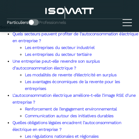
L’autoconsommation électrique est-elle
adaptée aux entreprises ?
Particuliers
Professionnels
Sommaire
Quels secteurs peuvent profiter de l’autoconsommation électrique
en entreprise ?
Les entreprises du secteur industriel
Les entreprises du secteur tertiaire
Une entreprise peut-elle revendre son surplus
d’autoconsommation électrique ?
Les modalités de revente d’électricité en surplus
Les avantages économiques de la revente pour les
entreprises
L’autoconsommation électrique améliore-t-elle l’image RSE d’une
entreprise ?
Renforcement de l’engagement environnemental
Communication autour des initiatives durables
Quelles obligations légales encadrent l’autoconsommation
électrique en entreprise ?
Les régulations nationales et régionales