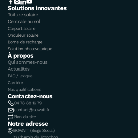
Solutions innovantes
Toiture solaire
Centrale au sol
Carport solaire
Onduleur solaire
Borne de recharge
Solution photovoltaïque
À propos
Qui sommes-nous
Actualités
FAQ / lexique
Carrière
Nos qualifications
Contactez-nous
04 78 88 16 79
contact@isowatt.fr
Plan du site
Notre adresse
ISOWATT (Siège Social)
22 Chemin du Tronchon