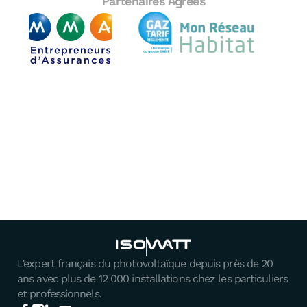
Partenaires Agrées
L’expert français du photovoltaïque depuis près de 20
ans avec plus de 12 000 installations chez les particuliers
et professionnels.