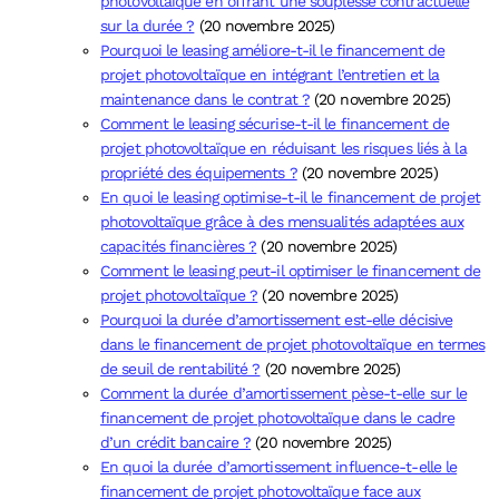
photovoltaïque en offrant une souplesse contractuelle
sur la durée ?
(20 novembre 2025)
Pourquoi le leasing améliore-t-il le financement de
projet photovoltaïque en intégrant l’entretien et la
maintenance dans le contrat ?
(20 novembre 2025)
Comment le leasing sécurise-t-il le financement de
projet photovoltaïque en réduisant les risques liés à la
propriété des équipements ?
(20 novembre 2025)
En quoi le leasing optimise-t-il le financement de projet
photovoltaïque grâce à des mensualités adaptées aux
capacités financières ?
(20 novembre 2025)
Comment le leasing peut-il optimiser le financement de
projet photovoltaïque ?
(20 novembre 2025)
Pourquoi la durée d’amortissement est-elle décisive
dans le financement de projet photovoltaïque en termes
de seuil de rentabilité ?
(20 novembre 2025)
Comment la durée d’amortissement pèse-t-elle sur le
financement de projet photovoltaïque dans le cadre
d’un crédit bancaire ?
(20 novembre 2025)
En quoi la durée d’amortissement influence-t-elle le
financement de projet photovoltaïque face aux