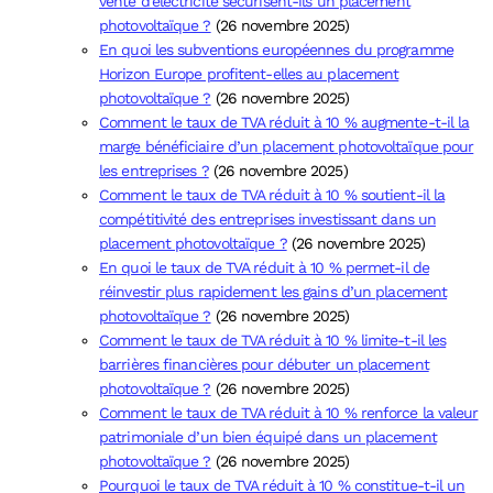
vente d’électricité sécurisent-ils un placement
photovoltaïque ?
(26 novembre 2025)
En quoi les subventions européennes du programme
Horizon Europe profitent-elles au placement
photovoltaïque ?
(26 novembre 2025)
Comment le taux de TVA réduit à 10 % augmente-t-il la
marge bénéficiaire d’un placement photovoltaïque pour
les entreprises ?
(26 novembre 2025)
Comment le taux de TVA réduit à 10 % soutient-il la
compétitivité des entreprises investissant dans un
placement photovoltaïque ?
(26 novembre 2025)
En quoi le taux de TVA réduit à 10 % permet-il de
réinvestir plus rapidement les gains d’un placement
photovoltaïque ?
(26 novembre 2025)
Comment le taux de TVA réduit à 10 % limite-t-il les
barrières financières pour débuter un placement
photovoltaïque ?
(26 novembre 2025)
Comment le taux de TVA réduit à 10 % renforce la valeur
patrimoniale d’un bien équipé dans un placement
photovoltaïque ?
(26 novembre 2025)
Pourquoi le taux de TVA réduit à 10 % constitue-t-il un