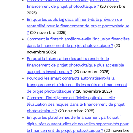
financement de projet photovoltaïque ?
(20 novembre
2025)
En quoi les outils big data affinent-ils la prévision de
rentabilité pour le financement de projet photovoltaïque
?
(20 novembre 2025)
Comment la fintech améliore-t-elle l’inclusion financière
dans le financement de projet photovoltaïque ?
(20
novembre 2025)
En quoi la tokenisation des actifs rend-elle le
financement de projet photovoltaïque plus accessible
aux petits investisseurs ?
(20 novembre 2025)
Pourquoi les smart contracts automatisent-ils la
transparence et réduisent-ils les coûts du financement
de projet photovoltaïque ?
(20 novembre 2025)
Comment l’intelligence artificielle optimise-t-elle
l’évaluation des risques dans le financement de projet
photovoltaïque ?
(20 novembre 2025)
En quoi les plateformes de financement participatif
digitalisées ouvrent-elles de nouvelles opportunités pour
le financement de projet photovoltaïque ?
(20 novembre