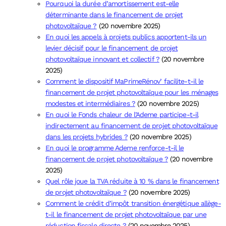
Pourquoi la durée d’amortissement est-elle
déterminante dans le financement de projet
photovoltaïque ?
(20 novembre 2025)
En quoi les appels à projets publics apportent-ils un
levier décisif pour le financement de projet
photovoltaïque innovant et collectif ?
(20 novembre
2025)
Comment le dispositif MaPrimeRénov’ facilite-t-il le
financement de projet photovoltaïque pour les ménages
modestes et intermédiaires ?
(20 novembre 2025)
En quoi le Fonds chaleur de l’Ademe participe-t-il
indirectement au financement de projet photovoltaïque
dans les projets hybrides ?
(20 novembre 2025)
En quoi le programme Ademe renforce-t-il le
financement de projet photovoltaïque ?
(20 novembre
2025)
Quel rôle joue la TVA réduite à 10 % dans le financement
de projet photovoltaïque ?
(20 novembre 2025)
Comment le crédit d’impôt transition énergétique allège-
t-il le financement de projet photovoltaïque par une
réduction fiscale directe ?
(20 novembre 2025)