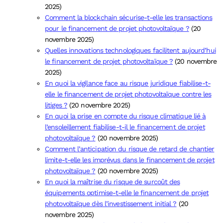
2025)
Comment la blockchain sécurise-t-elle les transactions
pour le financement de projet photovoltaïque ?
(20
novembre 2025)
Quelles innovations technologiques facilitent aujourd’hui
le financement de projet photovoltaïque ?
(20 novembre
2025)
En quoi la vigilance face au risque juridique fiabilise-t-
elle le financement de projet photovoltaïque contre les
litiges ?
(20 novembre 2025)
En quoi la prise en compte du risque climatique lié à
l’ensoleillement fiabilise-t-il le financement de projet
photovoltaïque ?
(20 novembre 2025)
Comment l’anticipation du risque de retard de chantier
limite-t-elle les imprévus dans le financement de projet
photovoltaïque ?
(20 novembre 2025)
En quoi la maîtrise du risque de surcoût des
équipements optimise-t-elle le financement de projet
photovoltaïque dès l’investissement initial ?
(20
novembre 2025)