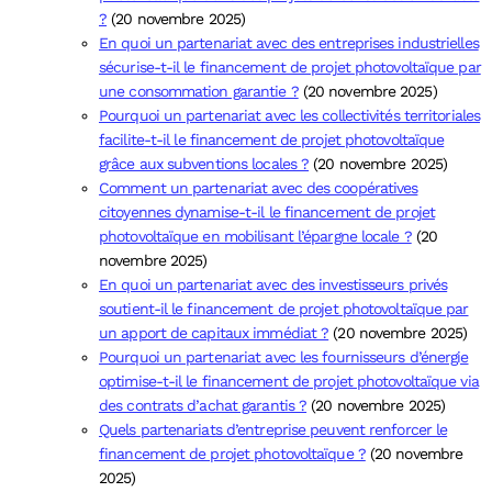
?
(20 novembre 2025)
En quoi un partenariat avec des entreprises industrielles
sécurise-t-il le financement de projet photovoltaïque par
une consommation garantie ?
(20 novembre 2025)
Pourquoi un partenariat avec les collectivités territoriales
facilite-t-il le financement de projet photovoltaïque
grâce aux subventions locales ?
(20 novembre 2025)
Comment un partenariat avec des coopératives
citoyennes dynamise-t-il le financement de projet
photovoltaïque en mobilisant l’épargne locale ?
(20
novembre 2025)
En quoi un partenariat avec des investisseurs privés
soutient-il le financement de projet photovoltaïque par
un apport de capitaux immédiat ?
(20 novembre 2025)
Pourquoi un partenariat avec les fournisseurs d’énergie
optimise-t-il le financement de projet photovoltaïque via
des contrats d’achat garantis ?
(20 novembre 2025)
Quels partenariats d’entreprise peuvent renforcer le
financement de projet photovoltaïque ?
(20 novembre
2025)