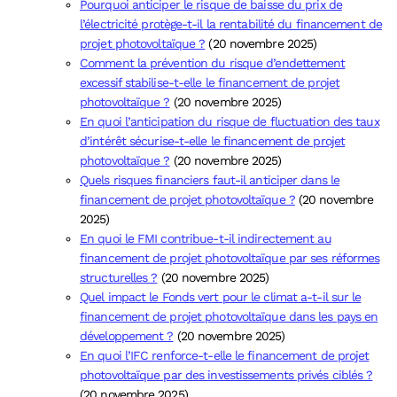
Pourquoi anticiper le risque de baisse du prix de
l’électricité protège-t-il la rentabilité du financement de
projet photovoltaïque ?
(20 novembre 2025)
Comment la prévention du risque d’endettement
excessif stabilise-t-elle le financement de projet
photovoltaïque ?
(20 novembre 2025)
En quoi l’anticipation du risque de fluctuation des taux
d’intérêt sécurise-t-elle le financement de projet
photovoltaïque ?
(20 novembre 2025)
Quels risques financiers faut-il anticiper dans le
financement de projet photovoltaïque ?
(20 novembre
2025)
En quoi le FMI contribue-t-il indirectement au
financement de projet photovoltaïque par ses réformes
structurelles ?
(20 novembre 2025)
Quel impact le Fonds vert pour le climat a-t-il sur le
financement de projet photovoltaïque dans les pays en
développement ?
(20 novembre 2025)
En quoi l’IFC renforce-t-elle le financement de projet
photovoltaïque par des investissements privés ciblés ?
(20 novembre 2025)