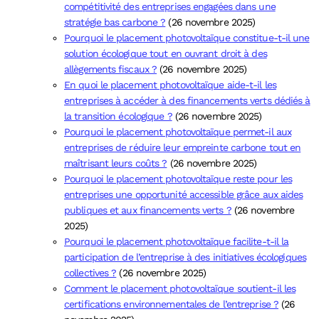
compétitivité des entreprises engagées dans une
stratégie bas carbone ?
(26 novembre 2025)
Pourquoi le placement photovoltaïque constitue-t-il une
solution écologique tout en ouvrant droit à des
allègements fiscaux ?
(26 novembre 2025)
En quoi le placement photovoltaïque aide-t-il les
entreprises à accéder à des financements verts dédiés à
la transition écologique ?
(26 novembre 2025)
Pourquoi le placement photovoltaïque permet-il aux
entreprises de réduire leur empreinte carbone tout en
maîtrisant leurs coûts ?
(26 novembre 2025)
Pourquoi le placement photovoltaïque reste pour les
entreprises une opportunité accessible grâce aux aides
publiques et aux financements verts ?
(26 novembre
2025)
Pourquoi le placement photovoltaïque facilite-t-il la
participation de l’entreprise à des initiatives écologiques
collectives ?
(26 novembre 2025)
Comment le placement photovoltaïque soutient-il les
certifications environnementales de l’entreprise ?
(26