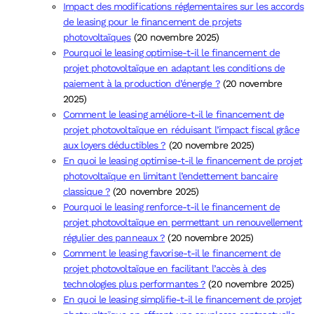
Impact des modifications réglementaires sur les accords
de leasing pour le financement de projets
photovoltaïques
(20 novembre 2025)
Pourquoi le leasing optimise-t-il le financement de
projet photovoltaïque en adaptant les conditions de
paiement à la production d’énergie ?
(20 novembre
2025)
Comment le leasing améliore-t-il le financement de
projet photovoltaïque en réduisant l’impact fiscal grâce
aux loyers déductibles ?
(20 novembre 2025)
En quoi le leasing optimise-t-il le financement de projet
photovoltaïque en limitant l’endettement bancaire
classique ?
(20 novembre 2025)
Pourquoi le leasing renforce-t-il le financement de
projet photovoltaïque en permettant un renouvellement
régulier des panneaux ?
(20 novembre 2025)
Comment le leasing favorise-t-il le financement de
projet photovoltaïque en facilitant l’accès à des
technologies plus performantes ?
(20 novembre 2025)
En quoi le leasing simplifie-t-il le financement de projet