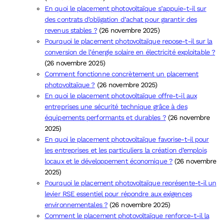
En quoi le placement photovoltaïque s’appuie-t-il sur
des contrats d’obligation d’achat pour garantir des
revenus stables ?
(26 novembre 2025)
Pourquoi le placement photovoltaïque repose-t-il sur la
conversion de l’énergie solaire en électricité exploitable ?
(26 novembre 2025)
Comment fonctionne concrètement un placement
photovoltaïque ?
(26 novembre 2025)
En quoi le placement photovoltaïque offre-t-il aux
entreprises une sécurité technique grâce à des
équipements performants et durables ?
(26 novembre
2025)
En quoi le placement photovoltaïque favorise-t-il pour
les entreprises et les particuliers la création d’emplois
locaux et le développement économique ?
(26 novembre
2025)
Pourquoi le placement photovoltaïque représente-t-il un
levier RSE essentiel pour répondre aux exigences
environnementales ?
(26 novembre 2025)
Comment le placement photovoltaïque renforce-t-il la