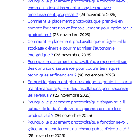
Pourquoi le placement photovoltaïque fonctionne-t-il
comme un investissement à long terme avec
amortissement progressif ?
(26 novembre 2025)
Comment le placement photovoltaïque prend-il en
compte l’orientation et l’ensoleillement pour optimiser la
production ?
(26 novembre 2025)
Comment le placement photovoltaïque intègre-t-il le
stockage d’énergie pour maximiser l’autonomie
énergétique ?
(26 novembre 2025)
Pourquoi le placement photovoltaïque repose-t-il sur
des contrats d’assurance pour couvrir les risques
techniques et financiers ?
(26 novembre 2025)
En quoi le placement photovoltaïque s’appuie-t-il sur la
maintenance régulière des installations pour sécuriser
les revenus ?
(26 novembre 2025)
Pourquoi le placement photovoltaïque s’organise-t-il
autour de la durée de vie des panneaux et de leur
productivité ?
(26 novembre 2025)
Pourquoi le placement photovoltaïque fonctionne-t-il
grâce au raccordement au réseau public d’électricité ?
(26 novembre 2025)