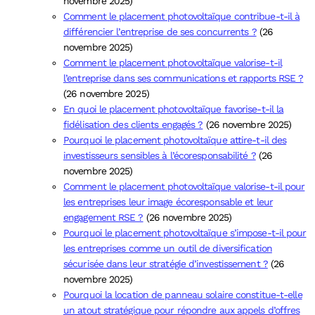
novembre 2025)
Comment le placement photovoltaïque contribue-t-il à
différencier l’entreprise de ses concurrents ?
(26
novembre 2025)
Comment le placement photovoltaïque valorise-t-il
l’entreprise dans ses communications et rapports RSE ?
(26 novembre 2025)
En quoi le placement photovoltaïque favorise-t-il la
fidélisation des clients engagés ?
(26 novembre 2025)
Pourquoi le placement photovoltaïque attire-t-il des
investisseurs sensibles à l’écoresponsabilité ?
(26
novembre 2025)
Comment le placement photovoltaïque valorise-t-il pour
les entreprises leur image écoresponsable et leur
engagement RSE ?
(26 novembre 2025)
Pourquoi le placement photovoltaïque s’impose-t-il pour
les entreprises comme un outil de diversification
sécurisée dans leur stratégie d’investissement ?
(26
novembre 2025)
Pourquoi la location de panneau solaire constitue-t-elle
un atout stratégique pour répondre aux appels d’offres