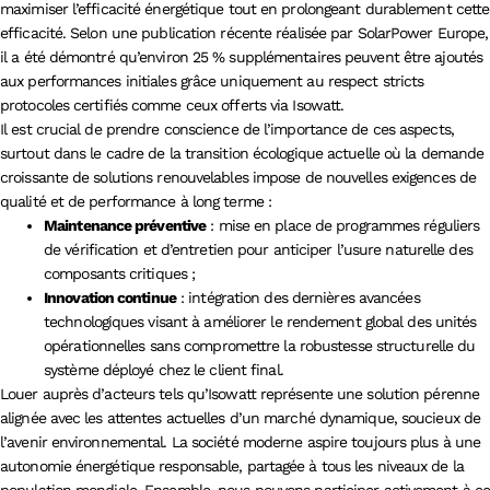
maximiser l’efficacité énergétique tout en prolongeant durablement cette
efficacité. Selon une publication récente réalisée par SolarPower Europe,
il a été démontré qu’environ 25 % supplémentaires peuvent être ajoutés
aux performances initiales grâce uniquement au respect stricts
protocoles certifiés comme ceux offerts via Isowatt.
Il est crucial de prendre conscience de l’importance de ces aspects,
surtout dans le cadre de la transition écologique actuelle où la demande
croissante de solutions renouvelables impose de nouvelles exigences de
qualité et de performance à long terme :
Maintenance préventive
: mise en place de programmes réguliers
de vérification et d’entretien pour anticiper l’usure naturelle des
composants critiques ;
Innovation continue
: intégration des dernières avancées
technologiques visant à améliorer le rendement global des unités
opérationnelles sans compromettre la robustesse structurelle du
système déployé chez le client final.
Louer auprès d’acteurs tels qu’Isowatt représente une solution pérenne
alignée avec les attentes actuelles d’un marché dynamique, soucieux de
l’avenir environnemental. La société moderne aspire toujours plus à une
autonomie énergétique responsable, partagée à tous les niveaux de la
population mondiale. Ensemble, nous pouvons participer activement à c