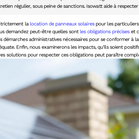
etien régulier, sous peine de sanctions. Isowatt aide à respecte
strictement la
location de panneaux solaires
pour les particuliers
 vous demandez peut-être quelles sont
les obligations précises
et c
es démarches administratives nécessaires pour se conformer à la 
déquate. Enfin, nous examinerons les impacts, qu’ils soient posit
es solutions pour respecter ces obligations peut paraître comple