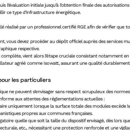
l’évaluation initiale jusqu’à l’obtention finale des autorisations 
llir ce type d’infrastructure énergétique.
lé réalisé par un professionnel certifié RGE afin de vérifier que 
nt, vous devez procéder au dépôt officiel auprès des services mu
raphique respective.
 complète, vient alors l’étape cruciale consistant notamment en 
nstallateur agréé comme Isowatt, assurant une qualité durableme
our les particuliers
taïque ne peuvent s’envisager sans respect scrupuleux des normes
forme aux attentes des réglementations actuelles :
saire uniquement lorsque la surface totale des modules excède 
urbanistiques propres aux communes françaises.
ligatoire quelle que soit la taille du dispositif envisagé, dès lors
tecturale, etc., nécessitant une protection renforcée et une vigil