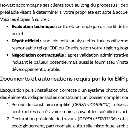
Isowatt accompagne ses clients tout au long du processus : depuis 
préalable visant à déterminer si votre propriété est apte à accuei
Voici les étapes à suivre :
Évaluation technique :
cette étape implique un audit détail
projet.
Dépôt officiel :
une fois cette analyse effectuée positiveme
responsable tel qu’EDF ou Enedis, selon votre région géog
Négociation contractuelle :
après validation administrative
incluant le bailleur potentiel mais aussi le fournisseur/i
développement durable.
Documents et autorisations requis par la loi ENR p
L’acquisition puis l’installation correcte d’un système photovol
des éléments indispensables constituant un dossier complet con
Permis de construire simplifié (
CERFA n°13406*07
) : néces
cent mètres carrés, voire moins, suivant les spécificités 
Déclaration préalable de travaux (
CERFA n°13703*06
) : ob
écologiquement, patrimoniale, culturelle, historique, archi