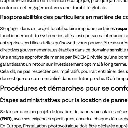
D’après le Ministère de Transition écologique, plus que jamais 
renforcer cet engagement vers une durabilité globale.
Responsabilités des particuliers en matière de co
S’engager dans un projet locatif solaire implique certaines
respon
fonctionnement du système installé ainsi que sa maintenance con
entreprises certifiées telles qu’Isowatt, vous pouvez être assur
directives gouvernementales établies dans ce domaine sensible
Une analyse approfondie menée par l’ADEME révèle qu’une bonne
garantissant un retour sur investissement optimal à long terme.
Cela dit, ne pas respecter ces impératifs pourrait entraîner des 
domestique ou commercialisé dans un futur proche. D’où l’impor
Procédures et démarches pour se conform
Étapes administratives pour la location de pannea
Se lancer dans un projet de location de panneaux solaires néces
(ENR)
, avec ses exigences spécifiques, encadre chaque démarche
En Europe, l’installation photovoltaïque doit être déclarée aupr