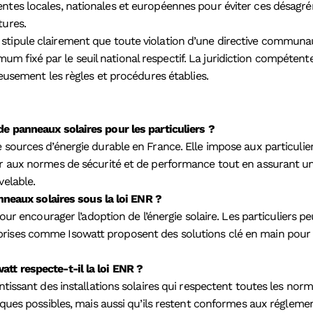
entes locales, nationales et européennes pour éviter ces désagr
tures.
tipule clairement que toute violation d’une directive communaut
m fixé par le seuil national respectif. La juridiction compéten
leusement les règles et procédures établies.
de panneaux solaires pour les particuliers ?
 sources d’énergie durable en France. Elle impose aux particulie
er aux normes de sécurité et de performance tout en assurant une
velable.
anneaux solaires sous la loi ENR ?
pour encourager l’adoption de l’énergie solaire. Les particuliers p
prises comme Isowatt proposent des solutions clé en main pour 
tt respecte-t-il la loi ENR ?
antissant des installations solaires qui respectent toutes les no
ques possibles, mais aussi qu’ils restent conformes aux réglementa