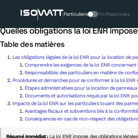
Quelles obligations la loi E
solaire ?
Particuliers
Professionnels
Quelles obligations la loi ENR impose
Table des matières
Les obligations légales de la loi ENR pour la location de p
Comprendre les exigences de la loi ENR concernant le
Responsabilités des particuliers en matière de confor
Procédures et démarches pour se conformer à la loi ENR d
Étapes administratives pour la location de panneaux 
Documents et autorisations requis par la loi ENR pour
Impacts de la loi ENR sur les particuliers louant des panne
Avantages fiscaux et subventions liés à la conformité
Conséquences en cas de non-respect des obligations
Résumé immédiat :
La loi ENR impose des obligations légales 