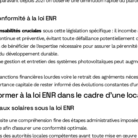
auparavant depuis 2021 on observe une diminution rapide du plaf
nformité à la loi ENR
sabilités cruciales
sous cette législation spécifique : il incombe 
tinue et préventive, évitant toute défaillance potentiellement 
és de bénéficier de l’expertise nécessaire pour assurer la péren
 du développement durable.
 gestion et entretien des systèmes photovoltaïques peut augmen
sanctions financières lourdes voire le retrait des agréments néces
tance capitale de rester informé des évolutions constantes d’u
er à la loi ENR dans le cadre d’une loc
ux solaires sous la loi ENR
site une compréhension fine des étapes administratives imposées 
 afin d’assurer une conformité optimale.
ès des autorités locales compétentes avant toute mise en œuvre e