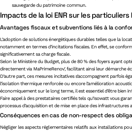
sauvegarde du patrimoine commun.
Impacts de la loi ENR sur les particulier
Avantages fiscaux et subventions liés à la confor
L’adoption de solutions énergétiques durables telles que la loca
notamment en termes d’incitations fiscales. En effet, se confor
significativement sa charge fiscale.
Selon le Ministère du Budget, plus de 80 % des foyers ayant opté
directement via MaPrimeRenov’, facilitant ainsi leur démarche é
D’autre part, ces mesures incitatives s’accompagnent parfois 
l’isolation thermique renforcée ou encore l’amélioration acoust
économiquement sur le long terme, il est essentiel d’être bien i
Faire appel à des prestataires certifiés tels qu’Isowatt vous gar
processus d’acquisition et de mise en place des infrastructures ad
Conséquences en cas de non-respect des obligati
Négliger les aspects réglementaires relatifs aux installations po