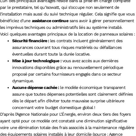
L’un des principaux avantages réside dans la prise en charge complète
par le prestataire, tel qu’Isowatt, qui s’occupe non seulement de
l’installation mais aussi du suivi technique régulier. Cela signifie que vous
bénéficiez d’une
assistance continue
sans avoir à gérer personnellement
les imprévus techniques ou administratifs liés au système installé.
Voici quelques avantages principaux de la location de panneaux solaires :
Sécurité financière :
les contrats incluent généralement des
assurances couvrant tous risques matériels ou défaillances
éventuelles durant toute la durée locative.
Mise à jour technologique :
vous avez accès aux dernières
innovations disponibles grâce au renouvellement périodique
proposé par certains fournisseurs engagés dans ce secteur
dynamique.
Aucune dépense cachée :
le modèle économique transparent
assure que toutes dépenses potentielles sont clairement définies
dès le départ afin d’éviter toute mauvaise surprise ultérieure
concernant votre budget domestique global !
D’après l’Agence Nationale pour L’Énergie, environ deux tiers des foyers
ayant opté pour ce modèle ont constaté une diminution significative
voire une élimination totale des frais associés à la maintenance régulière
des équipements solaires installés à leur domicile (source : Agence