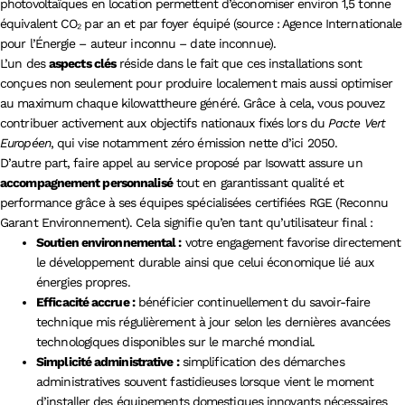
photovoltaïques en location permettent d’économiser environ 1,5 tonne
équivalent CO₂ par an et par foyer équipé (source : Agence Internationale
pour l’Énergie – auteur inconnu – date inconnue).
L’un des
aspects clés
réside dans le fait que ces installations sont
conçues non seulement pour produire localement mais aussi optimiser
au maximum chaque kilowattheure généré. Grâce à cela, vous pouvez
contribuer activement aux objectifs nationaux fixés lors du
Pacte Vert
Européen
, qui vise notamment zéro émission nette d’ici 2050.
D’autre part, faire appel au service proposé par Isowatt assure un
accompagnement personnalisé
tout en garantissant qualité et
performance grâce à ses équipes spécialisées certifiées RGE (Reconnu
Garant Environnement). Cela signifie qu’en tant qu’utilisateur final :
Soutien environnemental :
votre engagement favorise directement
le développement durable ainsi que celui économique lié aux
énergies propres.
Efficacité accrue :
bénéficier continuellement du savoir-faire
technique mis régulièrement à jour selon les dernières avancées
technologiques disponibles sur le marché mondial.
Simplicité administrative :
simplification des démarches
administratives souvent fastidieuses lorsque vient le moment
d’installer des équipements domestiques innovants nécessaires