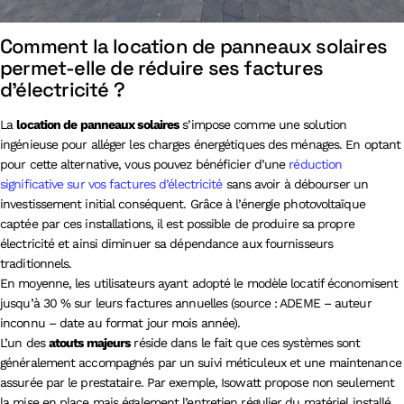
Comment la location de panneaux solaires
permet-elle de réduire ses factures
d’électricité ?
La
location de panneaux solaires
s’impose comme une solution
ingénieuse pour alléger les charges énergétiques des ménages. En optant
pour cette alternative, vous pouvez bénéficier d’une
réduction
significative sur vos factures d’électricité
sans avoir à débourser un
investissement initial conséquent. Grâce à l’énergie photovoltaïque
captée par ces installations, il est possible de produire sa propre
électricité et ainsi diminuer sa dépendance aux fournisseurs
traditionnels.
En moyenne, les utilisateurs ayant adopté le modèle locatif économisent
jusqu’à 30 % sur leurs factures annuelles (source : ADEME – auteur
inconnu – date au format jour mois année).
L’un des
atouts majeurs
réside dans le fait que ces systèmes sont
généralement accompagnés par un suivi méticuleux et une maintenance
assurée par le prestataire. Par exemple, Isowatt propose non seulement
la mise en place mais également l’entretien régulier du matériel installé,