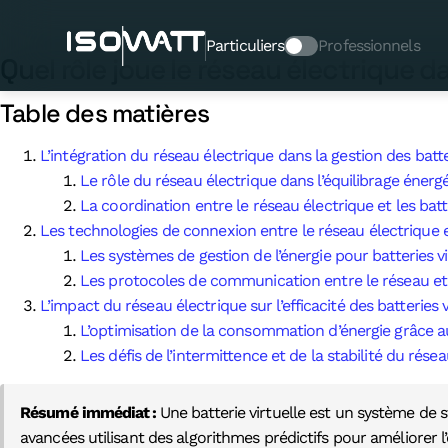
Quel rôle joue le réseau éle
Particuliers
Professionnels
Quel rôle joue le réseau électrique d
Table des matières
L’intégration du réseau électrique dans la gestion des batte
Le rôle du réseau électrique dans l’équilibrage énerg
La coordination entre le réseau électrique et les batte
Les technologies de connexion entre le réseau électrique et
Les systèmes de gestion de l’énergie pour batteries vi
Les protocoles de communication entre le réseau et l
L’impact du réseau électrique sur l’efficacité des batteries v
L’optimisation de la consommation d’énergie grâce a
Les défis de l’intermittence et de la stabilité du résea
Résumé immédiat :
Une batterie virtuelle est un système de 
avancées utilisant des algorithmes prédictifs pour améliorer l’