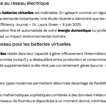
ce au réseau électrique
es
batteries virtuelles
est indéniable. En agissant comme un régu
a demande instantanée. Une étude récente a démontré que les sy
fficiency Journal – Dr. Laura Green – 8 juin 2021).
stion fine et automatisée de votre
énergie domestique
ou profe
ussi un impact environnemental moindre.
éseau pour les batteries virtuelles
lles
réside dans leur capacité à gérer efficacement l’intermitten
ompromise lorsqu’il y a déséquilibre entre production et consomma
cacité supplémentaire si elle n’est pas correctement gérée (sour
ivers types modernes permettent désormais davantage de flexibili
les mathématiques sophistiqués combinés à des données météorol
niveaux de fourniture disponibles à un moment donné, minimisant