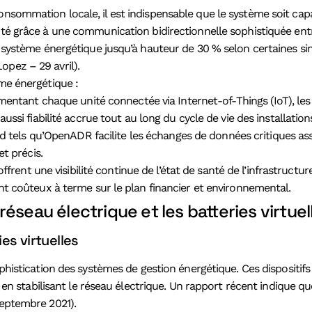
onsommation locale, il est indispensable que le système soit cap
ité grâce à une communication bidirectionnelle sophistiquée entre
du système énergétique jusqu’à hauteur de 30 % selon certaines s
opez – 29 avril).
ème énergétique :
imentant chaque unité connectée via Internet-of-Things (IoT), le
ssi fiabilité accrue tout au long du cycle de vie des installatio
rd tels qu’OpenADR facilite les échanges de données critiques ass
t précis.
ffrent une visibilité continue de l’état de santé de l’infrastruc
t coûteux à terme sur le plan financier et environnemental.
éseau électrique et les batteries virtuel
es virtuelles
phistication des systèmes de gestion énergétique. Ces dispositi
ut en stabilisant le réseau électrique. Un rapport récent indique 
septembre 2021).