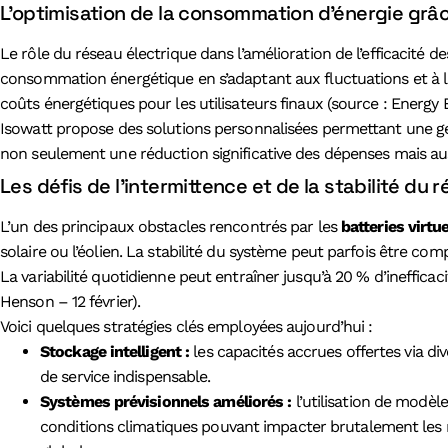
L’optimisation de la consommation d’énergie grâ
Le rôle du réseau électrique dans l’amélioration de l’efficacité d
consommation énergétique en s’adaptant aux fluctuations et à l
coûts énergétiques pour les utilisateurs finaux (source : Energy E
Isowatt propose des solutions personnalisées permettant une ge
non seulement une réduction significative des dépenses mais a
Les défis de l’intermittence et de la stabilité du r
L’un des principaux obstacles rencontrés par les
batteries virtue
solaire ou l’éolien. La stabilité du système peut parfois être c
La variabilité quotidienne peut entraîner jusqu’à 20 % d’ineffi
Henson – 12 février).
Voici quelques stratégies clés employées aujourd’hui :
Stockage intelligent :
les capacités accrues offertes via d
de service indispensable.
Systèmes prévisionnels améliorés :
l’utilisation de modè
conditions climatiques pouvant impacter brutalement les 