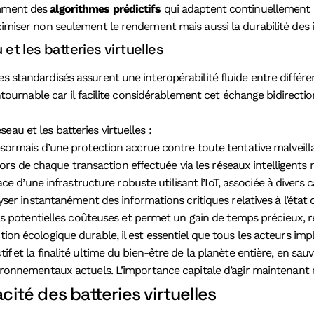
amment des
algorithmes prédictifs
qui adaptent continuellement l
ximiser non seulement le rendement mais aussi la durabilité des i
t les batteries virtuelles
es standardisés assurent une interopérabilité fluide entre différ
rnable car il facilite considérablement cet échange bidirection
au et les batteries virtuelles :
ormais d’une protection accrue contre toute tentative malveilla
 lors de chaque transaction effectuée via les réseaux intelligent
ace d’une infrastructure robuste utilisant l’IoT, associée à div
ser instantanément des informations critiques relatives à l’état 
rs potentielles coûteuses et permet un gain de temps précieux, re
ition écologique durable, il est essentiel que tous les acteurs i
if et la finalité ultime du bien-être de la planète entière, en sa
nvironnementaux actuels. L’importance capitale d’agir maintenant
cité des batteries virtuelles