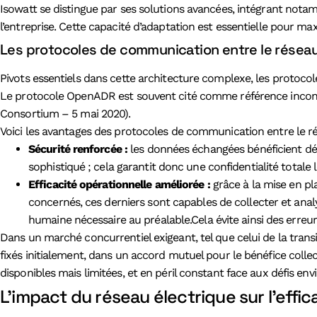
Isowatt se distingue par ses solutions avancées, intégrant not
l’entreprise. Cette capacité d’adaptation est essentielle pour ma
Les protocoles de communication entre le réseau e
Pivots essentiels dans cette architecture complexe, les protocol
Le protocole OpenADR est souvent cité comme référence incontou
Consortium – 5 mai 2020).
Voici les avantages des protocoles de communication entre le rése
Sécurité renforcée :
les données échangées bénéficient dés
sophistiqué ; cela garantit donc une confidentialité totale
Efficacité opérationnelle améliorée :
grâce à la mise en pl
concernés, ces derniers sont capables de collecter et analy
humaine nécessaire au préalable.Cela évite ainsi des erreu
Dans un marché concurrentiel exigeant, tel que celui de la trans
fixés initialement, dans un accord mutuel pour le bénéfice collect
disponibles mais limitées, et en péril constant face aux défis e
L’impact du réseau électrique sur l’effica