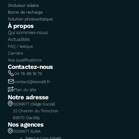
Onduleur solaire
Borne de recharge
Solution photovoltaïque
À propos
Qui sommes-nous
Actualités
FAQ / lexique
Carrière
Nos qualifications
Contactez-nous
04 78 88 16 79
contact@isowatt.fr
Plan du site
Notre adresse
ISOWATT (Siège Social)
22 Chemin du Tronchon
69570 Dardilly
Nos agences
ISOWATT AURA
Agence Lyon (siège)