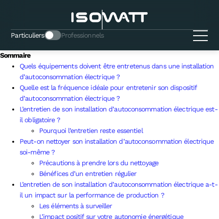
L’autoconsommation électrique
demande-t-elle un entretien particulier
?
Particuliers
Professionnels
Sommaire
Quels équipements doivent être entretenus dans une installation
d’autoconsommation électrique ?
Quelle est la fréquence idéale pour entretenir son dispositif
d’autoconsommation électrique ?
L’entretien de son installation d’autoconsommation électrique est-
il obligatoire ?
Pourquoi l’entretien reste essentiel
Peut-on nettoyer son installation d’autoconsommation électrique
soi-même ?
Précautions à prendre lors du nettoyage
Bénéfices d’un entretien régulier
L’entretien de son installation d’autoconsommation électrique a-t-
il un impact sur la performance de production ?
Les éléments à surveiller
L’impact positif sur votre autonomie énergétique