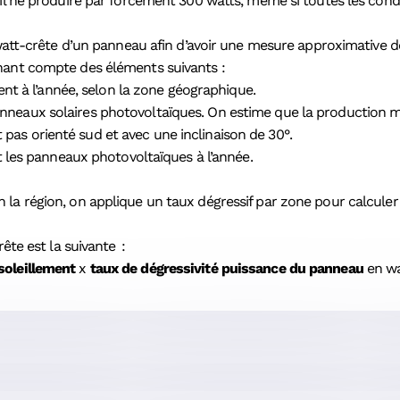
 il ne produire par forcément 300 watts, même si toutes les cond
e watt-crête d’un panneau afin d’avoir une mesure approximative d
nant compte des éléments suivants :
nt à l’année, selon la zone géographique.
s panneaux solaires photovoltaïques. On estime que la production
t pas orienté sud et avec une inclinaison de 30°.
 les panneaux photovoltaïques à l’année.
la région, on applique un taux dégressif par zone pour calculer 
rête est la suivante :
oleillement
x
taux de dégressivité puissance du panneau
en wa