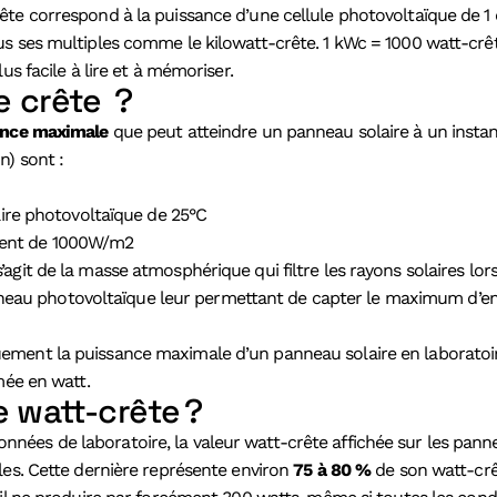
ête correspond à la puissance d’une cellule photovoltaïque de
 ses multiples comme le kilowatt-crête. 1 kWc = 1000 watt-crête. 
us facile à lire et à mémoriser.
e crête ?
ance maximale
que peut atteindre un panneau solaire à un instan
n) sont :
re photovoltaïque de 25°C
ement de 1000W/m2
 s’agit de la masse atmosphérique qui filtre les rayons solaires lors
nneau photovoltaïque leur permettant de capter le maximum d’en
ment la puissance maximale d’un panneau solaire en laboratoire
imée en watt.
 watt-crête ?
ées de laboratoire, la valeur watt-crête affichée sur les pann
les. Cette dernière représente environ
75 à 80 %
de son watt-crêt