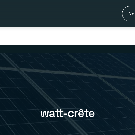
No
watt-crête