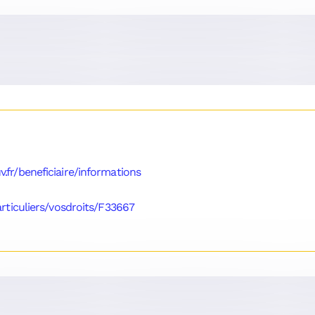
.fr/beneficiaire/informations
articuliers/vosdroits/F33667