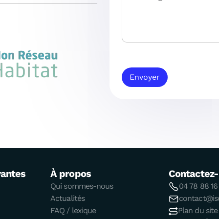
Envoyer
vantes
À propos
Contactez
Qui sommes-nous
04 78 88 16
Actualités
contact@iso
FAQ / lexique
Plan du site