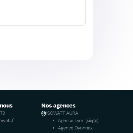
-nous
Nos agences
 79
ISOWATT AURA
watt.fr
Agence Lyon (siège)
Agence Oyonnax