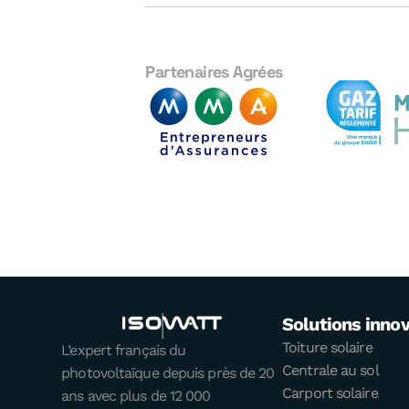
Partenaires Agrées
Solutions inno
Toiture solaire
L’expert français du
Centrale au sol
photovoltaïque depuis près de 20
Carport solaire
ans avec plus de 12 000