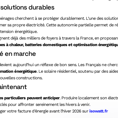
solutions durables
 ménages cherchent à se protéger durablement. L’une des solution
r sa propre électricité. Cette autonomie partielle permet de r
tension énergétique.
nt déjà des milliers de foyers à travers la France, en proposa
pes à chaleur, batteries domestiques et optimisation énergétiq
é en marche
evient aujourd’hui un réflexe de bon sens. Les Français ne cher
mmation énergétique
. Le solaire résidentiel, soutenu par des aide
ouvelles constructions.
aintenant
es particuliers peuvent anticiper
. Produire localement son électr
és pour affronter sereinement les hivers à venir.
r votre facture d’énergie avant l’hiver 2026 sur
isowatt.fr