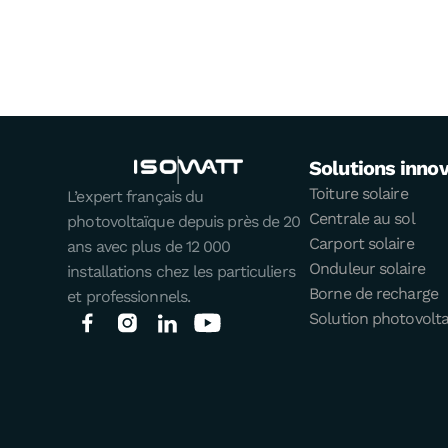
Solutions inno
Toiture solaire
L’expert français du
Centrale au sol
photovoltaïque depuis près de 20
Carport solaire
ans avec plus de 12 000
Onduleur solaire
installations chez les particuliers
Borne de recharge
et professionnels.
Solution photovolt