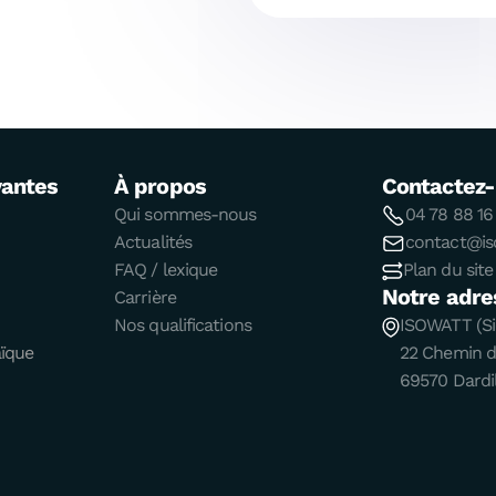
vantes
À propos
Contactez
Qui sommes-nous
04 78 88 16
Actualités
contact@iso
FAQ / lexique
Plan du site
Notre adre
Carrière
Nos qualifications
ISOWATT (Si
aïque
22 Chemin 
69570 Dardil