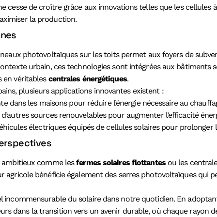
ne cesse de croître grâce aux innovations telles que les cellules 
aximiser la production.
ines
panneaux photovoltaïques sur les toits permet aux foyers de subve
n contexte urbain, ces technologies sont intégrées aux bâtiments 
s en véritables
centrales énergétiques
.
ns, plusieurs applications innovantes existent :
te dans les maisons pour réduire l’énergie nécessaire au chauffag
’autres sources renouvelables pour augmenter l’efficacité énerg
icules électriques équipés de cellules solaires pour prolonger 
perspectives
ets ambitieux comme les
fermes solaires flottantes
ou les central
ur agricole bénéficie également des serres photovoltaïques qui p
el incommensurable du solaire dans notre quotidien. En adoptant
rs dans la transition vers un avenir durable, où chaque rayon de