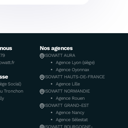
-nous
Nos agences
 79
ISOWATT AURA
watt.fr
Agence Lyon (siège)
Agence Oyonnax
sse
ISOWATT HAUTS-DE-FRANCE
ège Social)
Agence Lille
du Tronchon
ISOWATT NORMANDIE
ly
Agence Rouen
ISOWATT GRAND-EST
Agence Nancy
Agence Sélestat
ISOWATT BOURGOGNE-