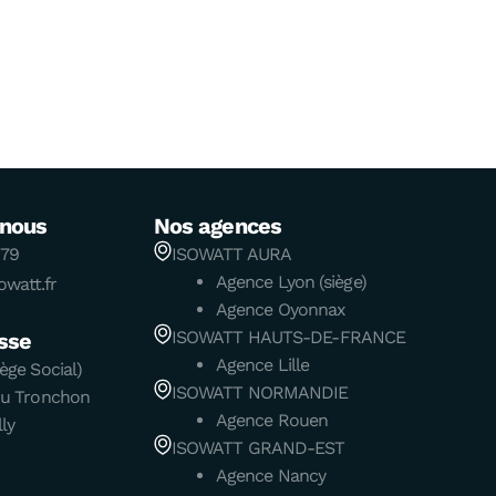
-nous
Nos agences
 79
ISOWATT AURA
Agence Lyon (siège)
watt.fr
Agence Oyonnax
ISOWATT HAUTS-DE-FRANCE
sse
Agence Lille
ège Social)
ISOWATT NORMANDIE
du Tronchon
Agence Rouen
ly
ISOWATT GRAND-EST
Agence Nancy