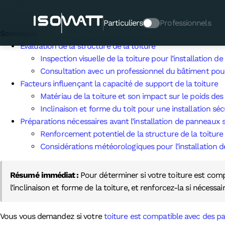
Comment savoir si ma toitur
Particuliers
Professionnels
Sommaire
Évaluation de la structure de la toiture
Inspection visuelle de la toiture pour l’installation d
Consultation avec un professionnel du bâtiment pour 
Facteurs influençant la capacité de support de la toiture
Matériau de la toiture et son impact sur le poids de
Inclinaison et forme du toit pour une installation sé
Préparations nécessaires avant l’installation de panneaux s
Renforcement potentiel de la structure de la toiture
Considérations météorologiques pour l’installation d
Résumé immédiat :
Pour déterminer si votre toiture est comp
l’inclinaison et forme de la toiture, et renforcez-la si nécess
Vous vous demandez si votre
toiture est compatible avec des p