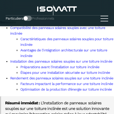
Peut-on poser des panneaux solaires
souples sur une toiture inclinée ?
Particuliers
Professionnels
Sommaire
Compatibilité des panneaux solaires souples avec une toiture
inclinée
Caractéristiques des panneaux solaires souples pour toiture
inclinée
Avantages de l’intégration architecturale sur une toiture
inclinée
Installation des panneaux solaires souples sur une toiture inclinée
Préparations avant l’installation sur toiture inclinée
Étapes pour une installation sécurisée sur toiture inclinée
Rendement des panneaux solaires souples sur une toiture inclinée
Facteurs impactant la performance sur une toiture inclinée
Optimisation de la production d’énergie sur toiture inclinée
Résumé immédiat :
L’installation de panneaux solaires
souples sur une toiture inclinée est une solution innovante