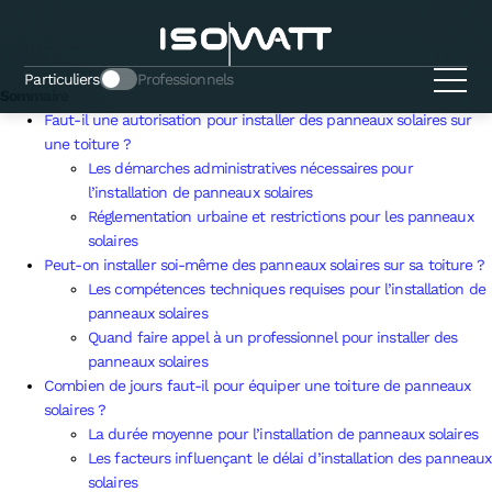
Comment installer des panneaux
solaires sur sa toiture ?
Particuliers
Professionnels
Sommaire
Faut-il une autorisation pour installer des panneaux solaires sur
une toiture ?
Les démarches administratives nécessaires pour
l’installation de panneaux solaires
Réglementation urbaine et restrictions pour les panneaux
solaires
Peut-on installer soi-même des panneaux solaires sur sa toiture ?
Les compétences techniques requises pour l’installation de
panneaux solaires
Quand faire appel à un professionnel pour installer des
panneaux solaires
Combien de jours faut-il pour équiper une toiture de panneaux
solaires ?
La durée moyenne pour l’installation de panneaux solaires
Les facteurs influençant le délai d’installation des panneaux
solaires