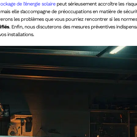
stockage de l’énergie solaire
peut sérieusement accroître les risq
ante, mais elle s’accompagne de préoccupations en matière de sécu
erons les problèmes que vous pourriez rencontrer si les normes
ifiés
. Enfin, nous discuterons des mesures préventives indispen
os installations.