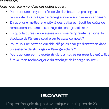
et efficaces.
Nous vous recommandons ces autres pages :
Pourquoi une longue durée de vie des batteries prolonge la
rentabilité du stockage de l’énergie solaire sur plusieurs années ?
En quoi une meilleure longévité des batteries réduit les coûts de
remplacement dans le stockage de l’énergie solaire ?
En quoi la durée de vie élevée minimise l’empreinte carbone du
stockage de l’énergie solaire sur le cycle complet ?
Pourquoi une batterie durable allège les charges d’entretien dans
un système de stockage de l’énergie solaire ?
Pourquoi une bonne durée de vie permet de retarder les coûts liés
à l’évolution technologique du stockage de l’énergie solaire ?
L’expert français du photovoltaïque depuis près de 20