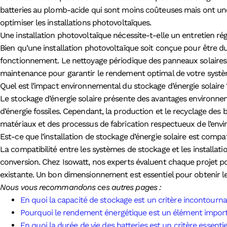
batteries au plomb-acide qui sont moins coûteuses mais ont une
optimiser les installations photovoltaïques.
Une installation photovoltaïque nécessite-t-elle un entretien rég
Bien qu’une installation photovoltaïque soit conçue pour être dur
fonctionnement. Le nettoyage périodique des panneaux solaires p
maintenance pour garantir le rendement optimal de votre systèm
Quel est l’impact environnemental du stockage d’énergie solaire 
Le stockage d’énergie solaire présente des avantages environnem
d’énergie fossiles. Cependant, la production et le recyclage des 
matériaux et des processus de fabrication respectueux de l’envi
Est-ce que l’installation de stockage d’énergie solaire est comp
La compatibilité entre les systèmes de stockage et les installati
conversion. Chez Isowatt, nos experts évaluent chaque projet pou
existante. Un bon dimensionnement est essentiel pour obtenir les
Nous vous recommandons ces autres pages :
En quoi la capacité de stockage est un critère incontournab
Pourquoi le rendement énergétique est un élément importan
En quoi la durée de vie des batteries est un critère essentie