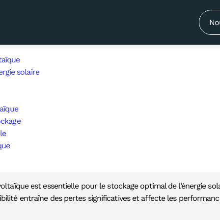
ec l’installation photovoltaïque est
aire optimal ?
No
taïque
ergie solaire
taïque
ockage
le
que
voltaïque est essentielle pour le stockage optimal de l’énergie sol
ilité entraîne des pertes significatives et affecte les performa