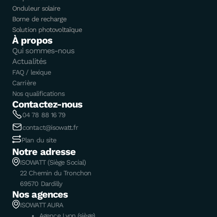
Onduleur solaire
Borne de recharge
Solution photovoltaïque
À propos
Qui sommes-nous
Actualités
FAQ / lexique
Carrière
Nos qualifications
Contactez-nous
04 78 88 16 79
contact@isowatt.fr
Plan du site
Notre adresse
ISOWATT (Siège Social)
22 Chemin du Tronchon
69570 Dardilly
Nos agences
ISOWATT AURA
Agence Lyon (siège)