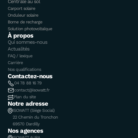
Centrale au sol
Carport solaire
Onduleur solaire
Borne de recharge
Solution photovoltaïque
À propos
Qui sommes-nous
Actualités
FAQ / lexique
Carrière
Nos qualifications
Contactez-nous
04 78 88 16 79
contact@isowatt.fr
Plan du site
Notre adresse
ISOWATT (Siège Social)
22 Chemin du Tronchon
69570 Dardilly
Nos agences
ISOWATT AURA