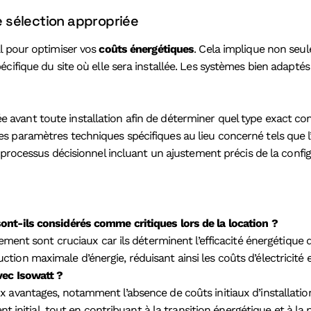
 sélection appropriée
al pour optimiser vos
coûts énergétiques
. Cela implique non seul
écifique du site où elle sera installée. Les systèmes bien adapt
ée avant toute installation afin de déterminer quel type exact c
res paramètres techniques spécifiques au lieu concerné tels que l’
rocessus décisionnel incluant un ajustement précis de la confi
ont-ils considérés comme critiques lors de la location ?
ment sont cruciaux car ils déterminent l’efficacité énergétique de
on maximale d’énergie, réduisant ainsi les coûts d’électricité e
vec Isowatt ?
 avantages, notamment l’absence de coûts initiaux d’installation
nt initial, tout en contribuant à la transition énergétique et à la