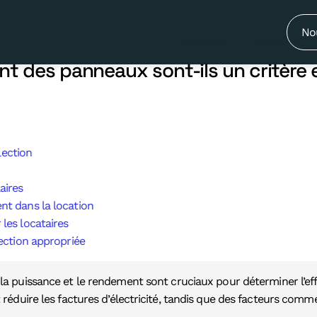
 rendement des panneaux sont-ils un 
 ?
No
t des panneaux sont-ils un critère e
lection
aires
ent dans la location
les locataires
ection appropriée
 la puissance et le rendement sont cruciaux pour déterminer l’eff
réduire les factures d’électricité, tandis que des facteurs comme