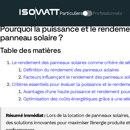
Pourquoi la puissance et le
location de panneau solaire
Particuliers
Professionnels
Pourquoi la puissance et le rendemen
panneau solaire ?
Table des matières
Le rendement des panneaux solaires comme critère de sé
Définition du rendement des panneaux solaires
Facteurs influençant le rendement des panneaux sol
Critères essentiels pour évaluer la puissance et le rendem
Avantages d’une haute puissance et rendement pour 
Optimisation des coûts énergétiques grâce à une sél
Résumé immédiat :
Lors de la location de panneaux solaires,
des solutions innovantes pour maximiser l’énergie produite et 
performances.