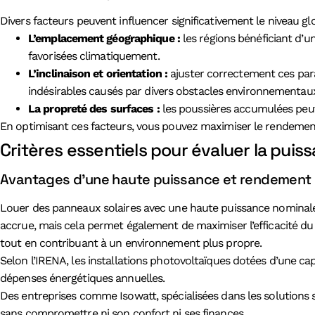
Divers facteurs peuvent influencer significativement le niveau glob
L’emplacement géographique :
les régions bénéficiant d’
favorisées climatiquement.
L’inclinaison et orientation :
ajuster correctement ces par
indésirables causés par divers obstacles environnementaux lo
La propreté des surfaces :
les poussières accumulées peuv
En optimisant ces facteurs, vous pouvez maximiser le rendement 
Critères essentiels pour évaluer la puis
Avantages d’une haute puissance et rendement p
Louer des panneaux solaires avec une haute puissance nomina
accrue, mais cela permet également de maximiser l’efficacité du
tout en contribuant à un environnement plus propre.
Selon l’IRENA, les installations photovoltaïques dotées d’une ca
dépenses énergétiques annuelles.
Des entreprises comme Isowatt, spécialisées dans les solutions so
sans compromettre ni son confort ni ses finances.