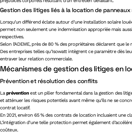
préjudices corporels résultant d’un entretien défaillant.
Gestion des litiges liés à la location de panneaux 
Lorsqu’un différend éclate autour d’une installation solaire loué
permet non seulement une indemnisation appropriée mais aussi fa
respectives.
Selon l’ADEME, près de 80 % des propriétaires déclarent que le rôle
Des entreprises telles qu’Isowatt intègrent ce paramètre dès leur 
entraver leur relation commerciale.
Mécanismes de gestion des litiges en loc
Prévention et résolution des conflits
La
prévention
est un pilier fondamental dans la gestion des litig
et atténuer les risques potentiels avant même qu’ils ne se concré
contrat locatif.
En 2021, environ 65 % des contrats de location incluaient une clau
L’intégration d’une telle protection permet également d’accélérer
coûteux.