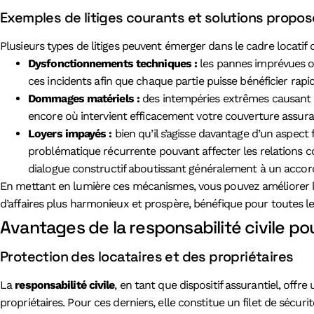
Exemples de litiges courants et solutions propo
Plusieurs types de litiges peuvent émerger dans le cadre locatif 
Dysfonctionnements techniques :
les pannes imprévues ou 
ces incidents afin que chaque partie puisse bénéficier rap
Dommages matériels :
des intempéries extrêmes causant dé
encore où intervient efficacement votre couverture assura
Loyers impayés :
bien qu’il s’agisse davantage d’un aspec
problématique récurrente pouvant affecter les relations com
dialogue constructif aboutissant généralement à un accord
En mettant en lumière ces mécanismes, vous pouvez améliorer 
d’affaires plus harmonieux et prospère, bénéfique pour toutes l
Avantages de la responsabilité civile po
Protection des locataires et des propriétaires
La
responsabilité civile
, en tant que dispositif assurantiel, offr
propriétaires. Pour ces derniers, elle constitue un filet de sécur