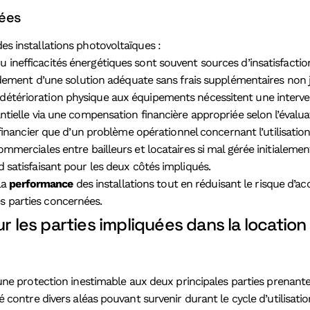
sées
des installations photovoltaïques :
inefficacités énergétiques sont souvent sources d’insatisfaction 
idement d’une solution adéquate sans frais supplémentaires non ju
térioration physique aux équipements nécessitent une interventio
ntielle via une compensation financière appropriée selon l’éval
t financier que d’un problème opérationnel concernant l’utilisa
merciales entre bailleurs et locataires si mal gérée initialement
 satisfaisant pour les deux côtés impliqués.
la
performance
des installations tout en réduisant le risque d’a
es parties concernées.
ur les parties impliquées dans la locatio
e une protection inestimable aux deux principales parties prenante
ité contre divers aléas pouvant survenir durant le cycle d’utilisa