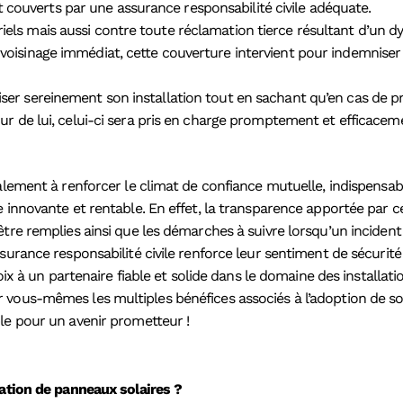
nt couverts par une assurance responsabilité civile adéquate.
s mais aussi contre toute réclamation tierce résultant d’un dys
oisinage immédiat, cette couverture intervient pour indemnise
 utiliser sereinement son installation tout en sachant qu’en cas 
r de lui, celui-ci sera pris en charge promptement et efficacem
galement à renforcer le climat de confiance mutuelle, indispensa
 innovante et rentable. En effet, la transparence apportée par ce
re remplies ainsi que les démarches à suivre lorsqu’un incident s
surance responsabilité civile renforce leur sentiment de sécurit
hoix à un partenaire fiable et solide dans le domaine des installa
vous-mêmes les multiples bénéfices associés à l’adoption de sol
le pour un avenir prometteur !
cation de panneaux solaires ?