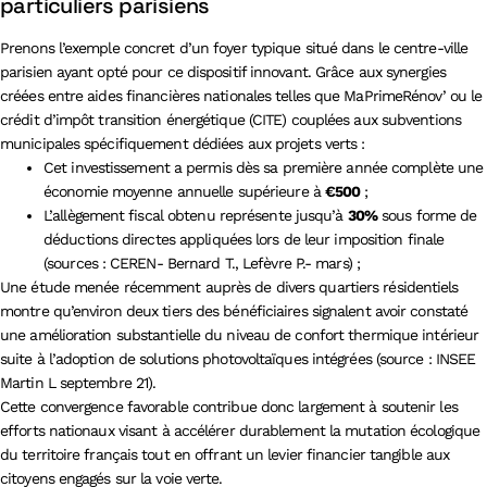
particuliers parisiens
Prenons l’exemple concret d’un foyer typique situé dans le centre-ville
parisien ayant opté pour ce dispositif innovant. Grâce aux synergies
créées entre aides financières nationales telles que MaPrimeRénov’ ou le
crédit d’impôt transition énergétique (CITE) couplées aux subventions
municipales spécifiquement dédiées aux projets verts :
Cet investissement a permis dès sa première année complète une
économie moyenne annuelle supérieure à
€500
;
L’allègement fiscal obtenu représente jusqu’à
30%
sous forme de
déductions directes appliquées lors de leur imposition finale
(sources : CEREN- Bernard T., Lefèvre P.- mars) ;
Une étude menée récemment auprès de divers quartiers résidentiels
montre qu’environ deux tiers des bénéficiaires signalent avoir constaté
une amélioration substantielle du niveau de confort thermique intérieur
suite à l’adoption de solutions photovoltaïques intégrées (source : INSEE
Martin L septembre 21).
Cette convergence favorable contribue donc largement à soutenir les
efforts nationaux visant à accélérer durablement la mutation écologique
du territoire français tout en offrant un levier financier tangible aux
citoyens engagés sur la voie verte.