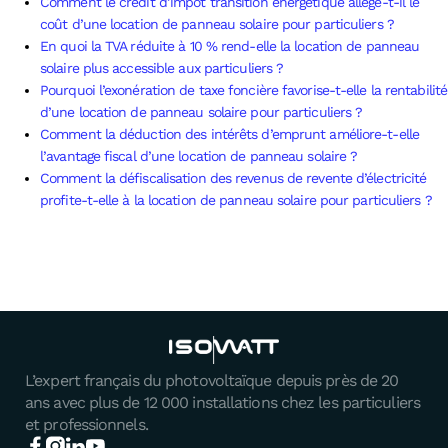
Comment le crédit d’impôt transition énergétique allège-t-il le
coût d’une location de panneau solaire pour particuliers ?
En quoi la TVA réduite à 10 % rend-elle la location de panneau
solaire plus accessible aux particuliers ?
Pourquoi l’exonération de taxe foncière favorise-t-elle la rentabilité
d’une location de panneau solaire pour particuliers ?
Comment la déduction des intérêts d’emprunt améliore-t-elle
l’avantage fiscal d’une location de panneau solaire ?
Comment la défiscalisation des revenus de revente d’électricité
profite-t-elle à la location de panneau solaire pour particuliers ?
L’expert français du photovoltaïque depuis près de 20
ans avec plus de 12 000 installations chez les particuliers
et professionnels.