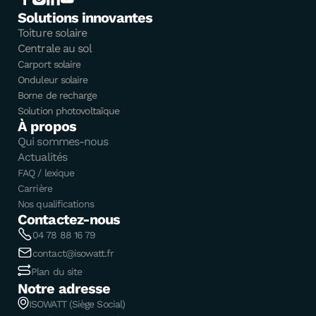
Solutions innovantes
Toiture solaire
Centrale au sol
Carport solaire
Onduleur solaire
Borne de recharge
Solution photovoltaïque
À propos
Qui sommes-nous
Actualités
FAQ / lexique
Carrière
Nos qualifications
Contactez-nous
04 78 88 16 79
contact@isowatt.fr
Plan du site
Notre adresse
ISOWATT (Siège Social)