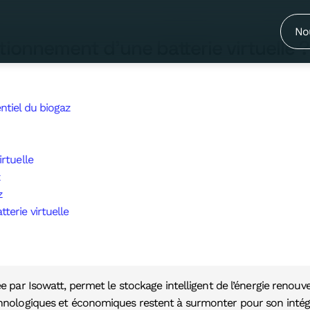
 au fonctionnement d’une batterie vi
No
tionnement d’une batterie virtuelle ?
ntiel du biogaz
irtuelle
z
z
terie virtuelle
pée par Isowatt, permet le stockage intelligent de l’énergie renou
chnologiques et économiques restent à surmonter pour son intég