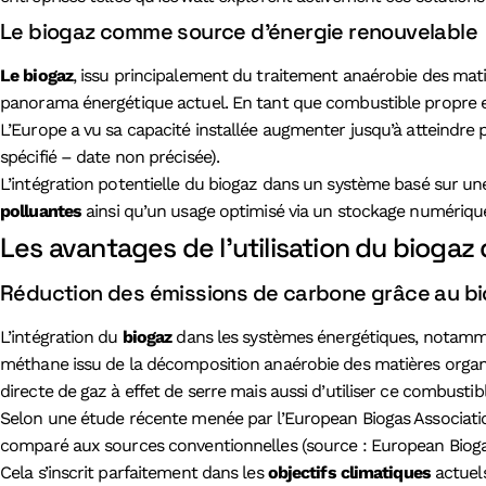
Le biogaz comme source d’énergie renouvelable
Le biogaz
, issu principalement du traitement anaérobie des ma
panorama énergétique actuel. En tant que combustible propre et d
L’Europe a vu sa capacité installée augmenter jusqu’à atteindr
spécifié – date non précisée).
L’intégration potentielle du biogaz dans un système basé sur une
polluantes
ainsi qu’un usage optimisé via un stockage numériqu
Les avantages de l’utilisation du biogaz 
Réduction des émissions de carbone grâce au b
L’intégration du
biogaz
dans les systèmes énergétiques, notamment
méthane issu de la décomposition anaérobie des matières organiq
directe de gaz à effet de serre mais aussi d’utiliser ce combust
Selon une étude récente menée par l’European Biogas Associati
comparé aux sources conventionnelles (source : European Biogas
Cela s’inscrit parfaitement dans les
objectifs climatiques
actuels