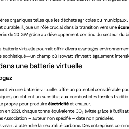
tières organiques telles que les déchets agricoles ou municipau
urable, il joue un rôle crucial dans la transition vers une
écon
e près de 20 GW grâce au développement continu du secteur du b
 batterie virtuelle pourrait offrir divers avantages environnemen
e sophistiqué—un champ où Isowatt s’investit également intensi
dans une batterie virtuelle
iogaz
 via une batterie virtuelle, offre un potentiel considérable pou
ues, on obtient un substitut aux combustibles fossiles traditio
ible propre pour produire
électricité
et chaleur.
on en 2021, chaque tonne équivalente CO
évitée grâce à l’utili
2
 Association – auteur non spécifié – date non précisée).
 visant à atteindre la neutralité carbone. Des entreprises comme