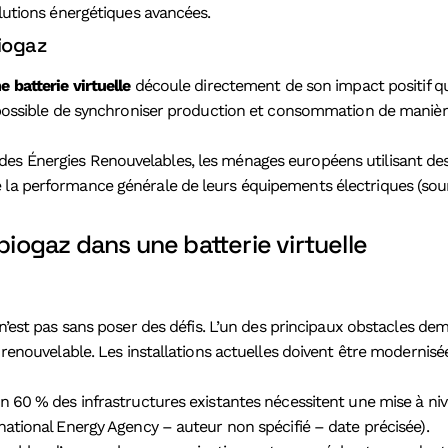
olutions énergétiques avancées.
biogaz
 batterie virtuelle
découle directement de son impact positif qua
nt possible de synchroniser production et consommation de maniè
es Énergies Renouvelables, les ménages européens utilisant des 
e la performance générale de leurs équipements électriques (sou
biogaz dans une batterie virtuelle
 n’est pas sans poser des défis. L’un des principaux obstacles d
ie renouvelable. Les installations actuelles doivent être moderni
n 60 % des infrastructures existantes nécessitent une mise à nive
rnational Energy Agency – auteur non spécifié – date précisée).