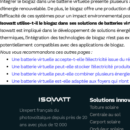
Intégrer le biogaz dans une batterie virtuelle présente plusieurs
d’énergie renouvelable. De plus, le biogaz offre une production 
l’efficacité de ces systèmes pour un impact environnemental posi
Isowatt utilise-t-il le biogaz dans ses solutions de batteries vir
Isowatt est impliqué dans le développement de solutions énergét
thermiques, l’intégration des technologies de biogaz n’est pas e
potentiellement compatibles avec des applications de biogaz.
Nous vous recommandons ces autres pages :
Une batterie virtuelle accepte-t-elle l’électricité issue du r
Une batterie virtuelle peut-elle stocker l’électricité produ
Une batterie virtuelle peut-elle combiner plusieurs énerg
Une batterie virtuelle est-elle adaptée aux foyers qui n’on
Solutions inno
Toiture solaire
L’expert français du
Centrale au sol
photovoltaïque depuis près de 20
Carport solaire
ans avec plus de 12 000
Onduleur solaire