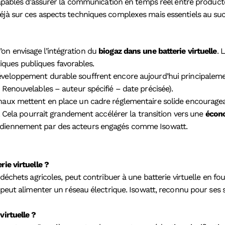
pables d’assurer la communication en temps réel entre producte
éjà sur ces aspects techniques complexes mais essentiels au succ
on envisage l’intégration du
biogaz dans une batterie virtuelle
. 
itiques publiques favorables.
développement durable souffrent encore aujourd’hui principale
 Renouvelables – auteur spécifié – date précisée).
naux mettent en place un cadre réglementaire solide encouragean
s. Cela pourrait grandement accélérer la transition vers une
écon
tidiennement par des acteurs engagés comme Isowatt.
rie virtuelle ?
 déchets agricoles, peut contribuer à une batterie virtuelle en f
l peut alimenter un réseau électrique. Isowatt, reconnu pour ses 
virtuelle ?