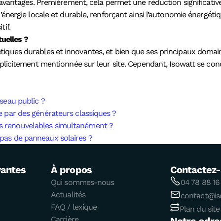
 avantages. Premièrement, cela permet une réduction significative
d’énergie locale et durable, renforçant ainsi l’autonomie énergé
tif.
tuelles ?
iques durables et innovantes, et bien que ses principaux domain
xplicitement mentionnée sur leur site. Cependant, Isowatt se con
éseau public ?
ite par des générateurs classiques ?
ies renouvelables simultanément ?
t pas de panneaux solaires ?
vantes
À propos
Contactez
Qui sommes-nous
04 78 88 16
Actualités
contact@iso
FAQ / lexique
Plan du site
Carrière