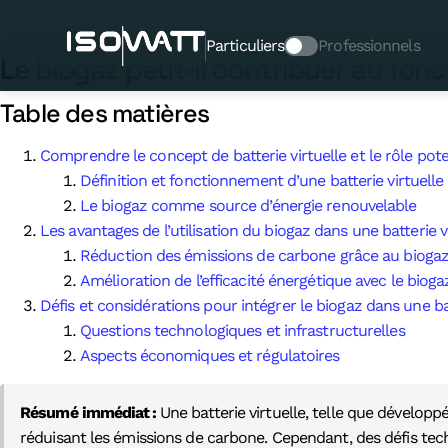
Le biogaz peut-il contribuer
Particuliers
Professionnels
Le biogaz peut-il contribuer au fonc
Table des matières
Comprendre le concept de batterie virtuelle et le rôle pote
Définition et fonctionnement d’une batterie virtuelle
Le biogaz comme source d’énergie renouvelable
Les avantages de l’utilisation du biogaz dans une batterie v
Réduction des émissions de carbone grâce au bioga
Amélioration de l’efficacité énergétique avec le bioga
Défis et considérations pour intégrer le biogaz dans une bat
Questions technologiques et infrastructurelles
Aspects économiques et régulatoires
Résumé immédiat :
Une batterie virtuelle, telle que dévelop
réduisant les émissions de carbone. Cependant, des défis te