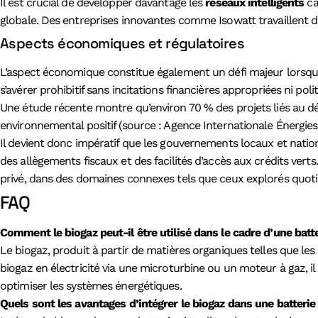
Il est crucial de développer davantage les
réseaux intelligents
ca
globale. Des entreprises innovantes comme Isowatt travaillent d
Aspects économiques et régulatoires
L’aspect économique constitue également un défi majeur lorsqu’
s’avérer prohibitif sans incitations financières appropriées ni pol
Une étude récente montre qu’environ 70 % des projets liés au 
environnemental positif (source : Agence Internationale Énergies
Il devient donc impératif que les gouvernements locaux et natio
des allègements fiscaux et des facilités d’accès aux crédits vert
privé, dans des domaines connexes tels que ceux explorés quo
FAQ
Comment le biogaz peut-il être utilisé dans le cadre d’une batte
Le biogaz, produit à partir de matières organiques telles que les
biogaz en électricité via une microturbine ou un moteur à gaz, i
optimiser les systèmes énergétiques.
Quels sont les avantages d’intégrer le biogaz dans une batterie 