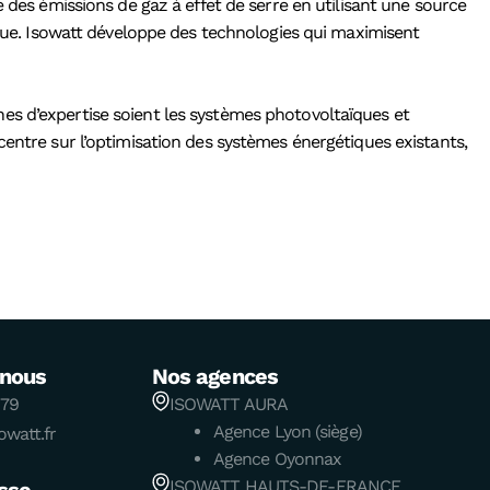
 des émissions de gaz à effet de serre en utilisant une source
tique. Isowatt développe des technologies qui maximisent
es d’expertise soient les systèmes photovoltaïques et
centre sur l’optimisation des systèmes énergétiques existants,
-nous
Nos agences
 79
ISOWATT AURA
Agence Lyon (siège)
watt.fr
Agence Oyonnax
ISOWATT HAUTS-DE-FRANCE