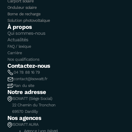
Carport solaire
Onduleur solaire
Borne de recharge
Solution photovoltaïque
À propos
Qui sommes-nous
Actualités
FAQ / lexique
Carrière
Nos qualifications
Contactez-nous
04 78 88 16 79
contact@isowatt.fr
Plan du site
Notre adresse
ISOWATT (Siège Social)
22 Chemin du Tronchon
69570 Dardilly
Nos agences
ISOWATT AURA
Agence Lyon (siège)