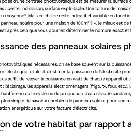
a pose d’une centrale photovoltaïque est de mesurer la surface d
 : pente, inclinaison, surface exploitable. Une toiture de mais
 moyenne*. Mais ce chiffre reste indicatif et variable en fonction
nneau solaire pour une maison de 100m² ? », le mieux est de fa
st après cela que vous pourrez déterminer le nombre exact et la
uissance des panneaux solaires p
hotovoltaïques nécessaires, on se base souvent sur la puissanc
lectrique totale et d’estimer la puissance de l’électricité produi
ous suffit de relever la puissance en watt de chaque appareil utilis
’éclairage, les appareils électroménagers (frigo, tv, four, etc.),
le chauffe-eau ou le système de production d’eau chaude sanitaire
n plus simple de savoir « combien de panneau solaire pour une ma
ion énergétique sur votre facture d’électricité.
tion de votre habitat par rappor