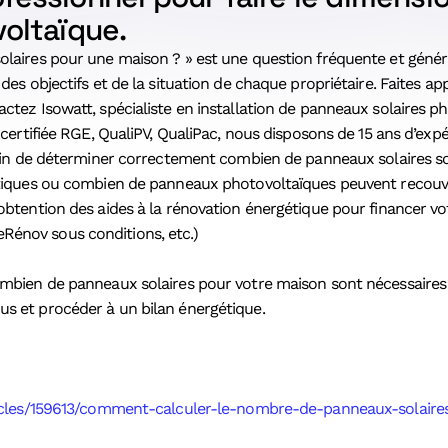
voltaïque.
laires pour une maison ? » est une question fréquente et géné
es objectifs et de la situation de chaque propriétaire. Faites ap
tez Isowatt, spécialiste en installation de panneaux solaires ph
 certifiée RGE, QualiPV, QualiPac, nous disposons de 15 ans d’exp
afin de déterminer correctement combien de panneaux solaires s
tiques ou combien de panneaux photovoltaïques peuvent recouvrir
btention des aides à la rénovation énergétique pour financer vot
énov sous conditions, etc.)
mbien de panneaux solaires pour votre maison sont nécessaires 
s et procéder à un bilan énergétique.
rticles/159613/comment-calculer-le-nombre-de-panneaux-solair