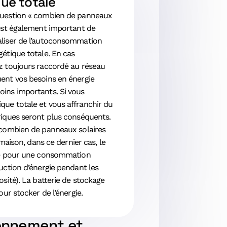
ue totale
 question « combien de panneaux
 est également important de
aliser de l’autoconsommation
gétique totale. En cas
ez toujours raccordé au réseau
uent vos besoins en énergie
oins importants. Si vous
que totale et vous affranchir du
triques seront plus conséquents.
r combien de panneaux solaires
e maison, dans ce dernier cas, le
ité pour une consommation
duction d’énergie pendant les
osité). La batterie de stockage
our stocker de l’énergie.
ionnement et