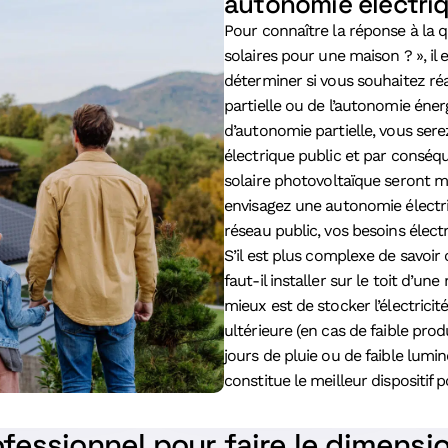
autonomie électriq
Pour connaître la réponse à la
solaires pour une maison ? », il
déterminer si vous souhaitez ré
partielle ou de l’autonomie éner
d’autonomie partielle, vous ser
électrique public et par conséq
solaire photovoltaïque seront m
envisagez une autonomie électri
réseau public, vos besoins élec
S’il est plus complexe de savoi
faut-il installer sur le toit d’un
mieux est de stocker l’électric
ultérieure (en cas de faible pro
jours de pluie ou de faible lumin
constitue le meilleur dispositif p
rofessionnel pour faire le dimens