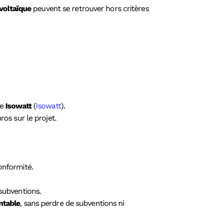
voltaïque
peuvent se retrouver hors critères
me
Isowatt
(
Isowatt
).
os sur le projet.
onformité.
 subventions.
ntable
, sans perdre de subventions ni