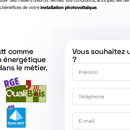
coûter des milliers d’euros. Vérifiez vos conditions, anticipez les 
s bénéfices de votre
installation photovoltaïque
.
watt comme
Vous souhaitez 
n énergétique
?
dans le métier.