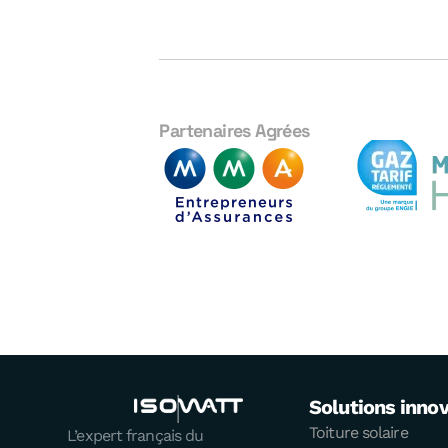
Partenaires Agrées
Solutions inno
Toiture solaire
L’expert français du