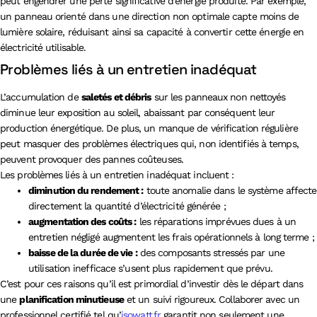
peut engendrer une perte significative d’énergie produite. Par exemple,
un panneau orienté dans une direction non optimale capte moins de
lumière solaire, réduisant ainsi sa capacité à convertir cette énergie en
électricité utilisable.
Problèmes liés à un entretien inadéquat
L’accumulation de
saletés et débris
sur les panneaux non nettoyés
diminue leur exposition au soleil, abaissant par conséquent leur
production énergétique. De plus, un manque de vérification régulière
peut masquer des problèmes électriques qui, non identifiés à temps,
peuvent provoquer des pannes coûteuses.
Les problèmes liés à un entretien inadéquat incluent :
diminution du rendement :
toute anomalie dans le système affecte
directement la quantité d’électricité générée ;
augmentation des coûts :
les réparations imprévues dues à un
entretien négligé augmentent les frais opérationnels à long terme ;
baisse de la durée de vie :
des composants stressés par une
utilisation inefficace s’usent plus rapidement que prévu.
C’est pour ces raisons qu’il est primordial d’investir dès le départ dans
une
planification minutieuse
et un suivi rigoureux. Collaborer avec un
professionnel certifié tel qu’
isowatt.fr
garantit non seulement une