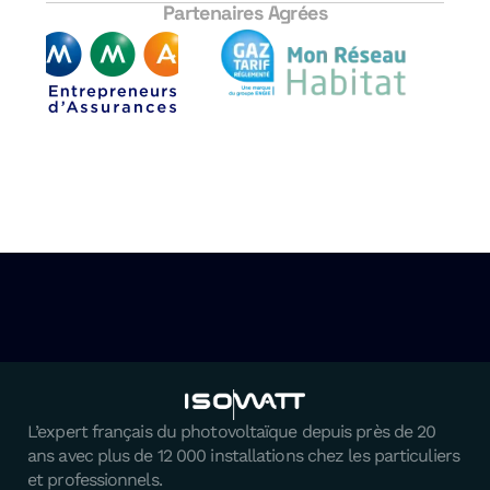
Partenaires Agrées
L’expert français du photovoltaïque depuis près de 20
ans avec plus de 12 000 installations chez les particuliers
et professionnels.