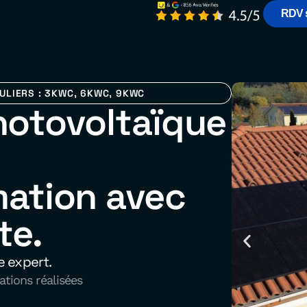
RDV 
ULIERS : 3KWC, 6KWC, 9KWC
photovoltaïque
ation avec
te.
e expert.
ations réalisées